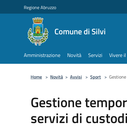
Salta al contenuto principale
Regione Abruzzo
Comune di Silvi
Amministrazione
Novità
Servizi
Vivere 
Home
>
Novità
>
Avvisi
>
Sport
>
Gestione 
Gestione tempor
servizi di custo