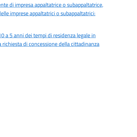
nte di impresa appaltatrice o subappaltatrice,
elle imprese appaltatrici o subappaltatrici:
 a 5 anni dei tempi di residenza legale in
a richiesta di concessione della cittadinanza