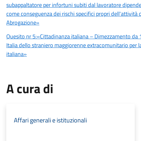
subappaltatore per infortuni subiti dal lavoratore dipende
come conseguenza dei rischi specifici propri dell'attività d
Abrogazione»
Quesito nr 5:«Cittadinanza italiana – Dimezzamento da 10
Italia dello straniero maggiorenne extracomunitario per l
italiana»
A cura di
Affari generali e istituzionali