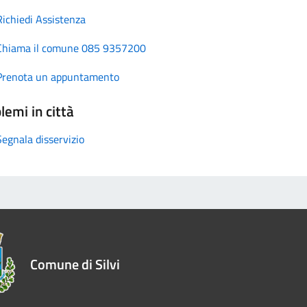
Richiedi Assistenza
Chiama il comune 085 9357200
Prenota un appuntamento
lemi in città
Segnala disservizio
Comune di Silvi