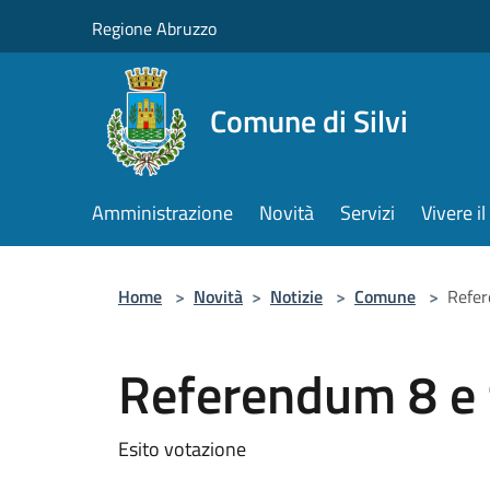
Salta al contenuto principale
Regione Abruzzo
Comune di Silvi
Amministrazione
Novità
Servizi
Vivere 
Home
>
Novità
>
Notizie
>
Comune
>
Refer
Referendum 8 e 
Esito votazione