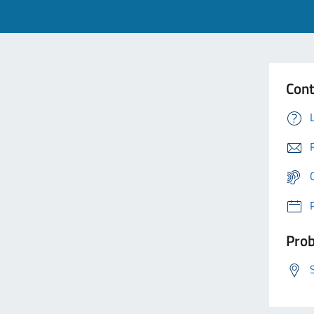
Cont
Prob