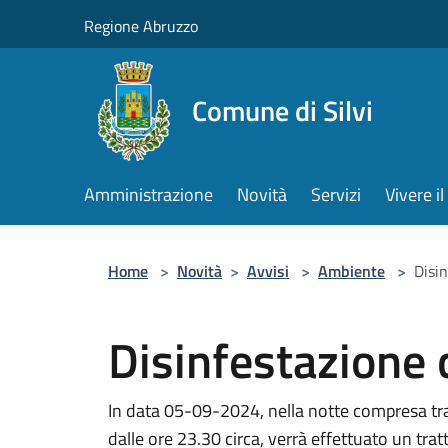
Salta al contenuto principale
Regione Abruzzo
Comune di Silvi
Amministrazione
Novità
Servizi
Vivere 
Home
>
Novità
>
Avvisi
>
Ambiente
>
Disin
Disinfestazione c
In data 05-09-2024, nella notte compresa tr
dalle ore 23.30 circa, verrà effettuato un trat