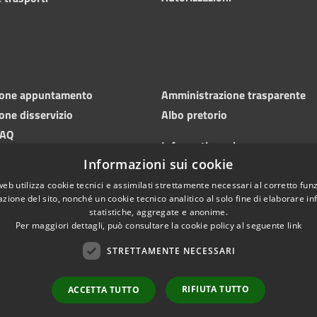
ione appuntamento
Amministrazione trasparente
one disservizio
Albo pretorio
FAQ
Informativa privacy
 di assistenza
Informazioni sui cookie
Note legali
Dichiarazione di accessibilità
web utilizza cookie tecnici e assimilati strettamente necessari al corretto fu
azione del sito, nonché un cookie tecnico analitico al solo fine di elaborare i
statistiche, aggregate e anonime.
Per maggiori dettagli, può consultare la cookie policy al seguente
link
STRETTAMENTE NECESSARI
RIFIUTA TUTTO
ACCETTA TUTTO