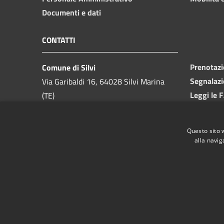
Documenti e dati
CONTATTI
Prenotaz
Comune di Silvi
Segnalazi
Via Garibaldi 16, 64028 Silvi Marina
Leggi le 
(TE)
Richiesta
Telefono:
085 9357200
Codice Fiscale:
81000550673
Questo sito 
Partita IVA:
00175740679
alla navig
PEC:
ufficio.protocollo@pec.comune.silvi.te.it