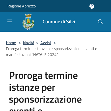
Salta al contenuto principale
Regione Abruzzo
Comune di Silvi
Home
>
Novità
>
Avvisi
>
Proroga termine istanze per sponsorizzazione eventi e
manifestazioni “NATALE 2024”
Proroga termine
istanze per
sponsorizzazione
eventi e