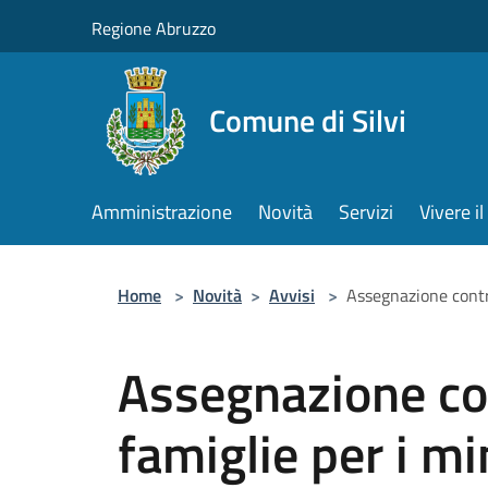
Salta al contenuto principale
Regione Abruzzo
Comune di Silvi
Amministrazione
Novità
Servizi
Vivere 
Home
>
Novità
>
Avvisi
>
Assegnazione contri
Assegnazione con
famiglie per i mi