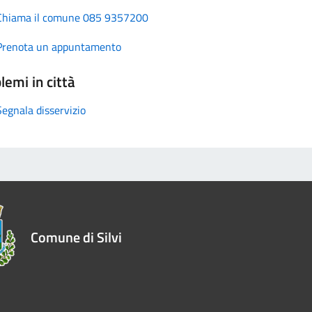
Chiama il comune 085 9357200
Prenota un appuntamento
lemi in città
Segnala disservizio
Comune di Silvi