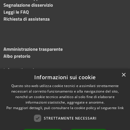
Segnalazione disservizio
Leggi le FAQ
Richiesta di assistenza
Amministrazione trasparente
Albo pretorio
Informativa privacy
×
Note legali
Informazioni sui cookie
Dichiarazione di accessibilità
Questo sito web utilizza cookie tecnici e assimilati strettamente
necessari al corretto funzionamento e alla navigazione del sito,
nonché un cookie tecnico analitico al solo fine di elaborare
informazioni statistiche, aggregate e anonime.
Per maggiori dettagli, può consultare la cookie policy al seguente
link
RSS
Copyright © 2026 • Comune di
Accessibilità
Silvi • Powered by
STRETTAMENTE NECESSARI
Privacy
Municipium
Accesso
•