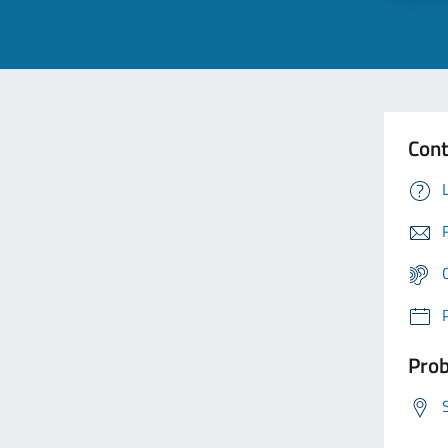
Cont
Prob