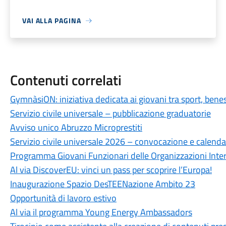
VAI ALLA PAGINA
Contenuti correlati
GymnàsiON: iniziativa dedicata ai giovani tra sport, bene
Servizio civile universale – pubblicazione graduatorie
Avviso unico Abruzzo Microprestiti
Servizio civile universale 2026 – convocazione e calenda
Programma Giovani Funzionari delle Organizzazioni Inte
Al via DiscoverEU: vinci un pass per scoprire l’Europa!
Inaugurazione Spazio DesTEENazione Ambito 23
Opportunità di lavoro estivo
Al via il programma Young Energy Ambassadors