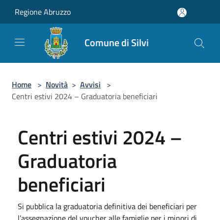
Salta al contenuto principale
Regione Abruzzo
Comune di Silvi
Home
>
Novità
>
Avvisi
>
Centri estivi 2024 – Graduatoria beneficiari
Centri estivi 2024 –
Graduatoria
beneficiari
Si pubblica la graduatoria definitiva dei beneficiari per
l’assegnazione del voucher alle famiglie per i minori di