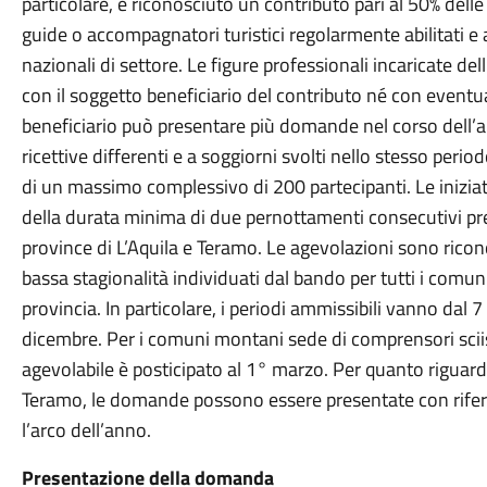
particolare, è riconosciuto un contributo pari al 50% dell
guide o accompagnatori turistici regolarmente abilitati e
nazionali di settore. Le figure professionali incaricate
con il soggetto beneficiario del contributo né con eventu
beneficiario può presentare più domande nel corso dell’a
ricettive differenti e a soggiorni svolti nello stesso perio
di un massimo complessivo di 200 partecipanti. Le inizia
della durata minima di due pernottamenti consecutivi pres
province di L’Aquila e Teramo. Le agevolazioni sono ricono
bassa stagionalità individuati dal bando per tutti i comu
provincia. In particolare, i periodi ammissibili vanno dal
dicembre. Per i comuni montani sede di comprensori sciisti
agevolabile è posticipato al 1° marzo. Per quanto riguard
Teramo, le domande possono essere presentate con riferi
l’arco dell’anno.
Presentazione della domanda