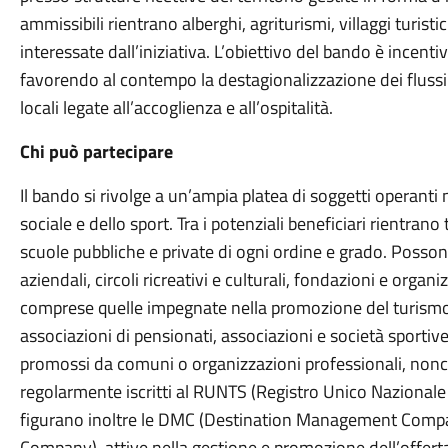
ammissibili rientrano alberghi, agriturismi, villaggi turisti
interessate dall’iniziativa. L’obiettivo del bando è incenti
favorendo al contempo la destagionalizzazione dei flussi 
locali legate all’accoglienza e all’ospitalità.
Chi può partecipare
Il bando si rivolge a un’ampia platea di soggetti operanti n
sociale e dello sport. Tra i potenziali beneficiari rientrano
scuole pubbliche e private di ogni ordine e grado. Possono
aziendali, circoli ricreativi e culturali, fondazioni e organ
comprese quelle impegnate nella promozione del turismo 
associazioni di pensionati, associazioni e società sportive
promossi da comuni o organizzazioni professionali, nonch
regolarmente iscritti al RUNTS (Registro Unico Nazionale d
figurano inoltre le DMC (Destination Management Com
Company), attive nella gestione e promozione dell’offerta t