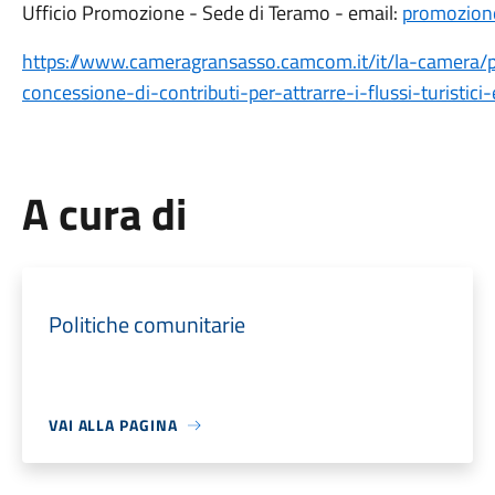
Ufficio Promozione - Sede di Teramo - email:
promozion
https://www.cameragransasso.camcom.it/it/la-camera
concessione-di-contributi-per-attrarre-i-flussi-turistic
A cura di
Politiche comunitarie
VAI ALLA PAGINA