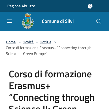
Salta al contenuto principale
Regione Abruzzo
Comune di Silvi
Home
>
Novità
>
Notizie
>
Corso di formazione Erasmus+ “Connecting through
Science II: Green Europe”
Corso di formazione
Erasmus+
“Connecting through
Science II: Green