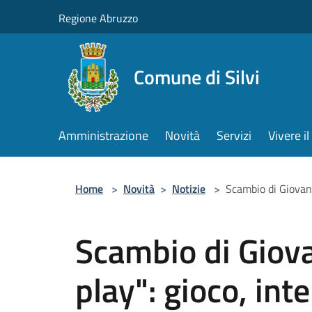
Salta al contenuto principale
Regione Abruzzo
Comune di Silvi
Amministrazione
Novità
Servizi
Vivere 
Home
>
Novità
>
Notizie
>
Scambio di Giovani
Scambio di Giov
play": gioco, int