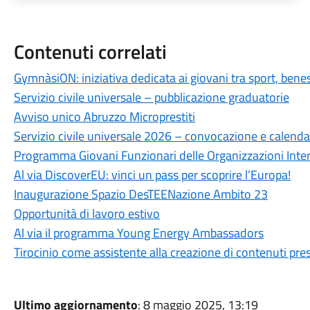
Contenuti correlati
GymnàsiON: iniziativa dedicata ai giovani tra sport, bene
Servizio civile universale – pubblicazione graduatorie
Avviso unico Abruzzo Microprestiti
Servizio civile universale 2026 – convocazione e calenda
Programma Giovani Funzionari delle Organizzazioni Inte
Al via DiscoverEU: vinci un pass per scoprire l’Europa!
Inaugurazione Spazio DesTEENazione Ambito 23
Opportunità di lavoro estivo
Al via il programma Young Energy Ambassadors
Tirocinio come assistente alla creazione di contenuti pr
Ultimo aggiornamento
: 8 maggio 2025, 13:19