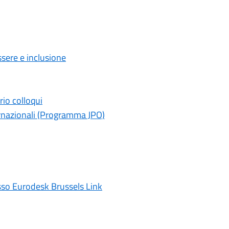
ssere e inclusione
rio colloqui
rnazionali (Programma JPO)
esso Eurodesk Brussels Link