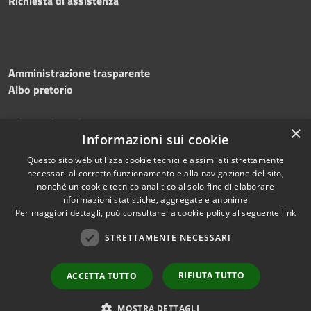
Richiesta di assistenza
Amministrazione trasparente
Albo pretorio
Informativa privacy
×
Informazioni sui cookie
Note legali
Dichiarazione di accessibilità
Questo sito web utilizza cookie tecnici e assimilati strettamente
necessari al corretto funzionamento e alla navigazione del sito,
nonché un cookie tecnico analitico al solo fine di elaborare
informazioni statistiche, aggregate e anonime.
Per maggiori dettagli, può consultare la cookie policy al seguente
link
RSS
Copyright © 2026 • Comune di
Accessibilità
STRETTAMENTE NECESSARI
Silvi • Powered by
Privacy
Municipium
Accesso
•
Cookie
redazione
RIFIUTA TUTTO
ACCETTA TUTTO
Mappa del sito
Area dipendenti
MOSTRA DETTAGLI