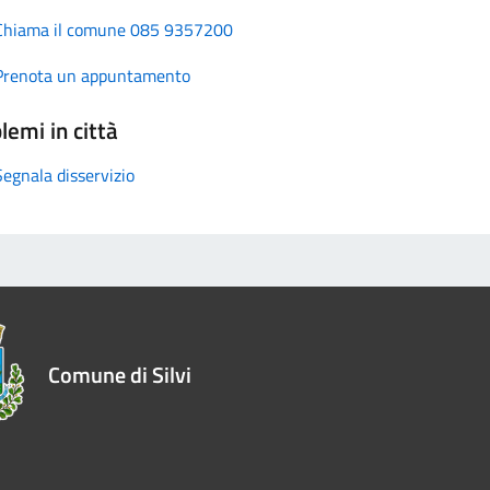
Chiama il comune 085 9357200
Prenota un appuntamento
lemi in città
Segnala disservizio
Comune di Silvi