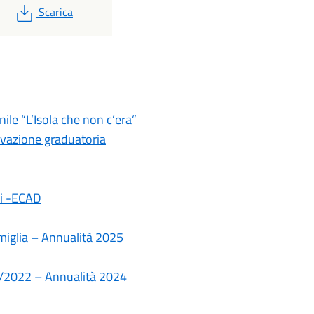
PDF
Scarica
le “L’Isola che non c’era”
ovazione graduatoria
ali -ECAD
amiglia – Annualità 2025
10/2022 – Annualità 2024