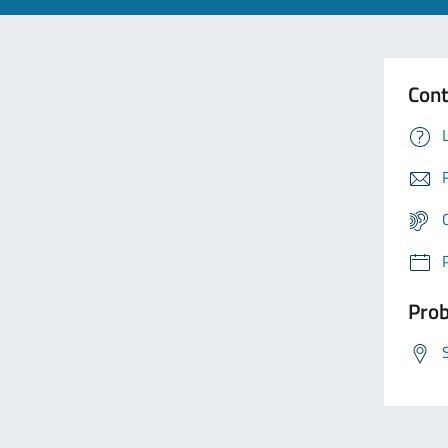
Cont
Prob