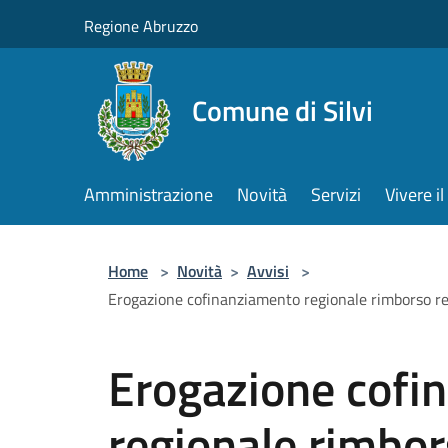
Salta al contenuto principale
Regione Abruzzo
Comune di Silvi
Amministrazione
Novità
Servizi
Vivere 
Home
>
Novità
>
Avvisi
>
Erogazione cofinanziamento regionale rimborso r
Erogazione cofi
regionale rimbor