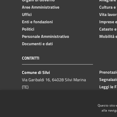
Aree Amministrative
Cultura e
Uffici
Vita lavor
Enti e fondazioni
Imprese 
Politici
Catasto e
Personale Amministrativo
Mobilità e
Documenti e dati
CONTATTI
Prenotaz
Comune di Silvi
Segnalazi
Via Garibaldi 16, 64028 Silvi Marina
Leggi le 
(TE)
Richiesta
Telefono:
085 9357200
Codice Fiscale:
81000550673
Questo sito 
Partita IVA:
00175740679
alla navig
PEC: