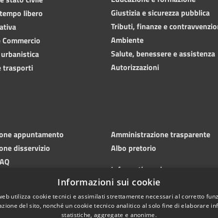
Giustizia e sicurezza pubblica
 tempo libero
Tributi, finanze e contravvenzio
ativa
Ambiente
e Commercio
Salute, benessere e assistenza
 urbanistica
Autorizzazioni
 trasporti
ione appuntamento
Amministrazione trasparente
one disservizio
Albo pretorio
FAQ
Informativa privacy
 di assistenza
Informazioni sui cookie
Note legali
Dichiarazione di accessibilità
web utilizza cookie tecnici e assimilati strettamente necessari al corretto fu
azione del sito, nonché un cookie tecnico analitico al solo fine di elaborare i
statistiche, aggregate e anonime.