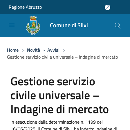
Salta al contenuto principale
Regione Abruzzo
Comune di Silvi
Home
>
Novità
>
Avvisi
>
Gestione servizio civile universale – Indagine di mercato
Gestione servizio
civile universale –
Indagine di mercato
In esecuzione della determinazione n. 1199 del
16/06/2025, il Comune di Silvi, ha indetto indagine di