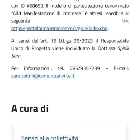
con ID #68663. Il modello di partecipazione denominato
“
All.1 Manifestazione di Interesse” è altresì reperibile al
seguente link
https://piattaforma.asmecomm.it/gare/index.php
.
Ai sensi dell’art. 15 D.L.gs 36/2023 il Responsabile
Unico di Progetto viene individuato la Dott.ssa
Spitilli
Sara
.
Per informazioni: tel. 085/9357239 -
E-mail:
sara.spitilli
@comune.silvi.te.it
A cura di
Servizi alla collettività