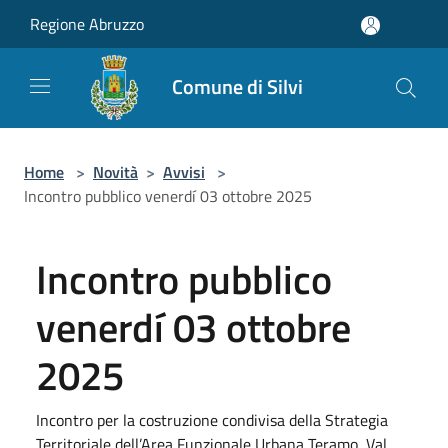
Salta al contenuto principale
Regione Abruzzo
Comune di Silvi
Home
>
Novità
>
Avvisi
>
Incontro pubblico venerdí 03 ottobre 2025
Incontro pubblico
venerdí 03 ottobre
2025
Incontro per la costruzione condivisa della Strategia
Territoriale dell’Area Funzionale Urbana Teramo, Val