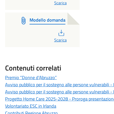
Scarica
Modello domanda
PDF
Scarica
Contenuti correlati
Premio “Donne d'Abruzzo”
Avviso pubblico per il sostegno alle persone vulnerabili - 
Avviso pubblico per il sostegno alle persone vulnerabili - 
Progetto Home Care 2025-2028 - Proroga presentazio
Volontariato ESC in Irlanda
Contributi Regione Abruzzo