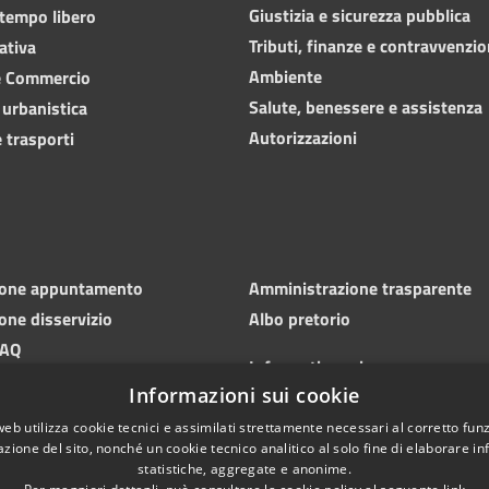
Giustizia e sicurezza pubblica
 tempo libero
Tributi, finanze e contravvenzio
ativa
Ambiente
e Commercio
Salute, benessere e assistenza
 urbanistica
Autorizzazioni
 trasporti
ione appuntamento
Amministrazione trasparente
one disservizio
Albo pretorio
FAQ
Informativa privacy
 di assistenza
Informazioni sui cookie
Note legali
Dichiarazione di accessibilità
web utilizza cookie tecnici e assimilati strettamente necessari al corretto fu
azione del sito, nonché un cookie tecnico analitico al solo fine di elaborare i
statistiche, aggregate e anonime.