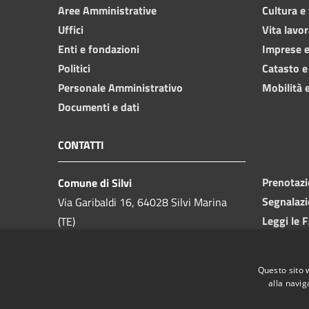
Aree Amministrative
Cultura e
Uffici
Vita lavor
Enti e fondazioni
Imprese 
Politici
Catasto e
Personale Amministrativo
Mobilità e
Documenti e dati
CONTATTI
Prenotaz
Comune di Silvi
Segnalazi
Via Garibaldi 16, 64028 Silvi Marina
Leggi le 
(TE)
Richiesta
Telefono:
085 9357200
Codice Fiscale:
81000550673
Questo sito 
Partita IVA:
00175740679
alla navig
PEC: