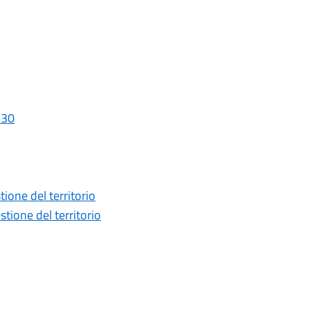
_30
one del territorio
ione del territorio