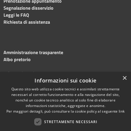
Prenotazione appuntamento
Segnalazione disservizio
Leggi le FAQ
Richiesta di assistenza
Amministrazione trasparente
Albo pretorio
Informativa privacy
×
Informazioni sui cookie
Note legali
Dichiarazione di accessibilità
Questo sito web utilizza cookie tecnici e assimilati strettamente
necessari al corretto funzionamento e alla navigazione del sito,
nonché un cookie tecnico analitico al solo fine di elaborare
informazioni statistiche, aggregate e anonime.
Per maggiori dettagli, può consultare la cookie policy al seguente
link
RSS
Copyright © 2026 • Comune di
Accessibilità
STRETTAMENTE NECESSARI
Silvi • Powered by
Privacy
Municipium
Accesso
•