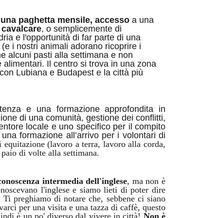
, una paghetta mensile, accesso
a una
 cavalcare
, o semplicemente di
ia e l'opportunità di far parte di una
e i nostri animali adorano ricoprire i
e alcuni pasti alla settimana e non
limentari. Il centro si trova in una zona
i con Lubiana e Budapest e la città più
tenza e una formazione approfondita in
zione di una comunità, gestione dei conflitti,
ntore locale e uno specifico per il compito
na formazione all’arrivo per i volontari di
i equitazione (lavoro a terra, lavoro alla corda,
paio di volte alla settimana.
conoscenza intermedia dell'inglese
, ma non è
noscevano l'inglese e siamo lieti di poter dire
 Ti preghiamo di notare che, sebbene ci siano
rci per una visita e una tazza di caffè, questo
indi è un po' diverso dal vivere in città!
Non è