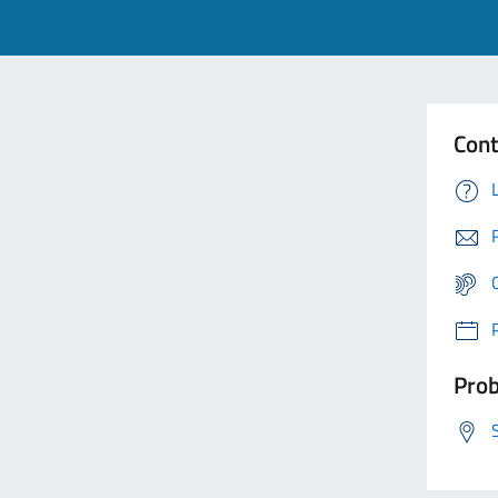
Cont
Prob