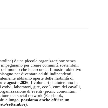
atolina) è una piccola organizzazione senza
i impegniamo per creare comunità sostenibili,
e del mondo che le circonda. Il nostro obiettivo
bisogno per diventare adulti indipendenti,
rentemente abbiamo aperte delle mobilità di
no e agosto 2026
. I volontari ci aiuteranno in
stivi, laboratori, gite, ecc.), cura dei cavalli,
, organizzazione di eventi (picnic comunitari,
gestione dei social network (Facebook,
più a lungo,
possiamo anche offrire un
osto/settembre).