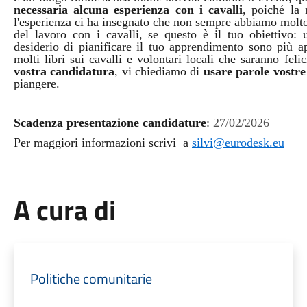
necessaria alcuna esperienza con i cavalli
, poiché la 
l'esperienza ci ha insegnato che non sempre abbiamo molto 
del lavoro con i cavalli, se questo è il tuo obiettivo:
desiderio di pianificare il tuo apprendimento sono più a
molti libri sui cavalli e volontari locali che saranno felic
vostra candidatura
, vi chiediamo di
usare parole vostr
piangere.
Scadenza presentazione candidature
:
27/02/2026
Per maggiori informazioni scrivi a
silvi@eurodesk.eu
A cura di
Politiche comunitarie