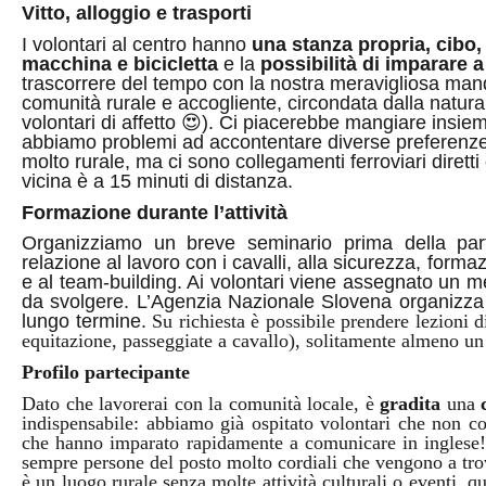
Vitto, alloggio e trasporti
I volontari al centro hanno
una stanza propria, cibo
macchina e bicicletta
e la
possibilità di imparare a
trascorrere del tempo con la nostra meravigliosa mandr
comunità rurale e accogliente, circondata dalla natura (
volontari di affetto
😍
). Ci piacerebbe mangiare insiem
abbiamo problemi ad accontentare diverse preferenze a
molto rurale, ma ci sono collegamenti ferroviari dirett
vicina è a 15 minuti di distanza.
Formazione durante l’attività
Organizziamo un breve seminario prima della par
relazione al lavoro con i cavalli, alla sicurezza, forma
e al team-building. Ai volontari viene assegnato un me
da svolgere. L’Agenzia Nazionale Slovena organizza u
lungo termine.
Su richiesta è possibile prendere lezioni d
equitazione, passeggiate a cavallo), solitamente almeno un 
Profilo partecipante
Dato che lavorerai con la comunità locale, è
gradita
una
indispensabile: abbiamo già ospitato volontari che non co
che hanno imparato rapidamente a comunicare in inglese!
sempre persone del posto molto cordiali che vengono a trova
è un luogo rurale senza molte attività culturali o eventi, qu