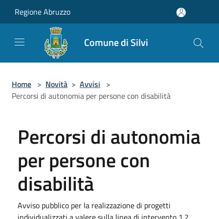
Salta al contenuto principale
Regione Abruzzo
Comune di Silvi
Home
>
Novità
>
Avvisi
>
Percorsi di autonomia per persone con disabilità
Percorsi di autonomia
per persone con
disabilità
Avviso pubblico per la realizzazione di progetti
individualizzati a valere sulla linea di intervento 1.2