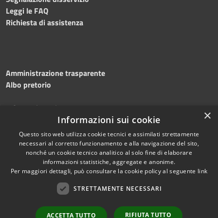
Leggi le FAQ
Richiesta di assistenza
Amministrazione trasparente
Albo pretorio
Informativa privacy
×
Note legali
Informazioni sui cookie
Dichiarazione di accessibilità
Questo sito web utilizza cookie tecnici e assimilati strettamente
necessari al corretto funzionamento e alla navigazione del sito,
nonché un cookie tecnico analitico al solo fine di elaborare
informazioni statistiche, aggregate e anonime.
Per maggiori dettagli, può consultare la cookie policy al seguente
link
RSS
Copyright © 2026 • Comune di
Accessibilità
STRETTAMENTE NECESSARI
Silvi • Powered by
Privacy
Municipium
Accesso
•
Cookie
redazione
RIFIUTA TUTTO
ACCETTA TUTTO