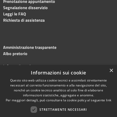
Prenotazione appuntamento
Segnalazione disservizio
Leggi le FAQ
Richiesta di assistenza
Amministrazione trasparente
Albo pretorio
Informativa privacy
×
Note legali
Informazioni sui cookie
Dichiarazione di accessibilità
Questo sito web utilizza cookie tecnici e assimilati strettamente
necessari al corretto funzionamento e alla navigazione del sito,
nonché un cookie tecnico analitico al solo fine di elaborare
informazioni statistiche, aggregate e anonime.
Per maggiori dettagli, può consultare la cookie policy al seguente
link
RSS
Copyright © 2026 • Comune di
Accessibilità
Silvi • Powered by
STRETTAMENTE NECESSARI
Privacy
Municipium
Accesso
•