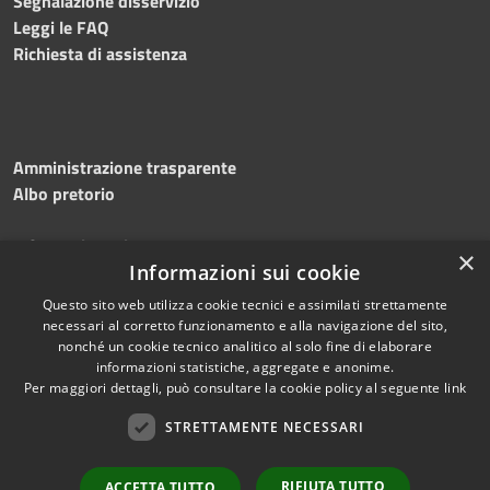
Segnalazione disservizio
Leggi le FAQ
Richiesta di assistenza
Amministrazione trasparente
Albo pretorio
Informativa privacy
×
Informazioni sui cookie
Note legali
Dichiarazione di accessibilità
Questo sito web utilizza cookie tecnici e assimilati strettamente
necessari al corretto funzionamento e alla navigazione del sito,
nonché un cookie tecnico analitico al solo fine di elaborare
informazioni statistiche, aggregate e anonime.
Per maggiori dettagli, può consultare la cookie policy al seguente
link
RSS
Copyright © 2026 • Comune di
Accessibilità
STRETTAMENTE NECESSARI
Silvi • Powered by
Privacy
Municipium
Accesso
•
Cookie
redazione
RIFIUTA TUTTO
ACCETTA TUTTO