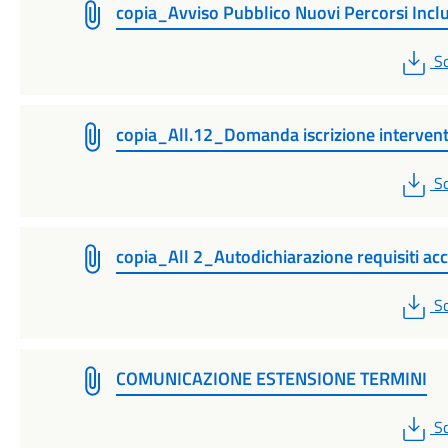
copia_Avviso Pubblico Nuovi Percorsi Inclu
P
Sc
copia_All.12_Domanda iscrizione interven
P
Sc
copia_All 2_Autodichiarazione requisiti ac
P
Sc
COMUNICAZIONE ESTENSIONE TERMINI
P
Sc