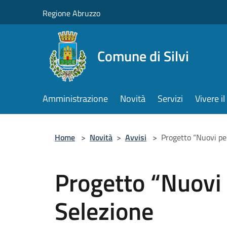
Salta al contenuto principale
Regione Abruzzo
Comune di Silvi
Amministrazione
Novità
Servizi
Vivere 
Home
>
Novità
>
Avvisi
>
Progetto “Nuovi per
Progetto “Nuovi 
Selezione