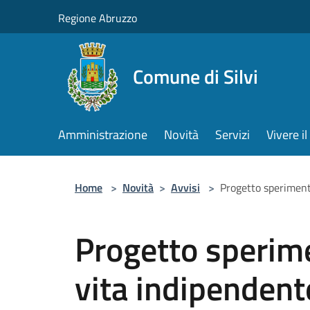
Salta al contenuto principale
Regione Abruzzo
Comune di Silvi
Amministrazione
Novità
Servizi
Vivere 
Home
>
Novità
>
Avvisi
>
Progetto sperimen
Progetto sperime
vita indipenden