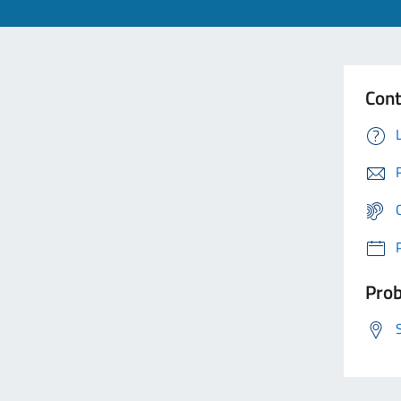
Cont
Prob