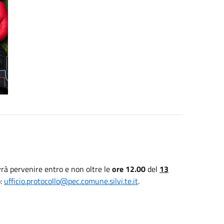
vrà pervenire entro e non oltre le
ore 12.00
del
13
o:
ufficio.protocollo@pec.comune.silvi.te.it
.