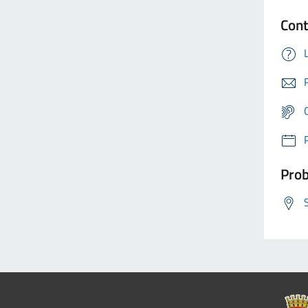
Cont
Prob