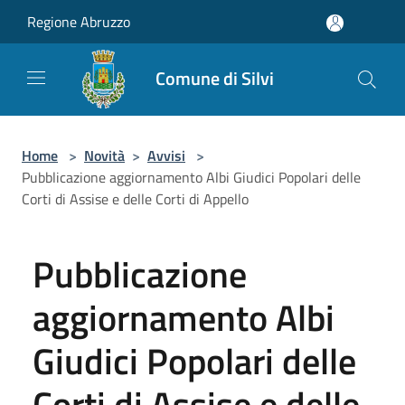
Salta al contenuto principale
Regione Abruzzo
Comune di Silvi
Home
>
Novità
>
Avvisi
>
Pubblicazione aggiornamento Albi Giudici Popolari delle
Corti di Assise e delle Corti di Appello
Pubblicazione
aggiornamento Albi
Giudici Popolari delle
Corti di Assise e delle