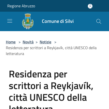
Salta al contenuto principale
Regione Abruzzo
Comune di Silvi
Home
>
Novità
>
Notizie
>
Residenza per scrittori a Reykjavík, città UNESCO della
letteratura
Residenza per
scrittori a Reykjavík,
città UNESCO della
letteratura