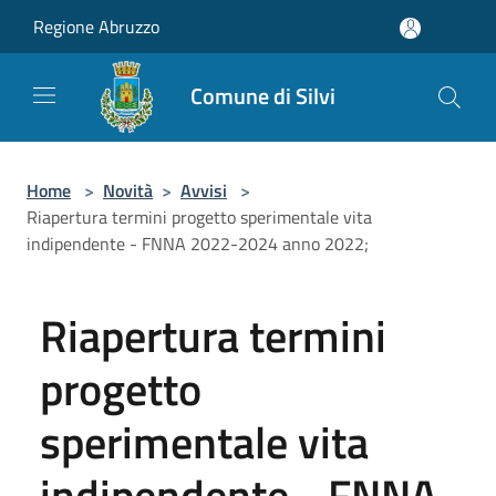
Salta al contenuto principale
Regione Abruzzo
Comune di Silvi
Home
>
Novità
>
Avvisi
>
Riapertura termini progetto sperimentale vita
indipendente - FNNA 2022-2024 anno 2022;
Riapertura termini
progetto
sperimentale vita
indipendente - FNNA