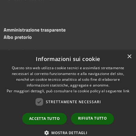
Amministrazione trasparente
Albo pretorio
Informativa privacy
×
Note legali
Informazioni sui cookie
Dichiarazione di accessibilità
Questo sito web utilizza cookie tecnici e assimilati strettamente
necessari al corretto funzionamento e alla navigazione del sito,
nonché un cookie tecnico analitico al solo fine di elaborare
informazioni statistiche, aggregate e anonime.
Per maggiori dettagli, può consultare la cookie policy al seguente
link
RSS
Copyright © 2026 • Comune di
Accessibilità
STRETTAMENTE NECESSARI
Silvi • Powered by
Privacy
Municipium
Accesso
•
Cookie
redazione
RIFIUTA TUTTO
ACCETTA TUTTO
Mappa del sito
Area dipendenti
MOSTRA DETTAGLI