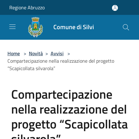
Salta al contenuto principale
Regione Abruzzo
Comune di Silvi
Home
>
Novità
>
Avvisi
>
Compartecipazione nella realizzazione del progetto
“Scapicollata silvarola”
Compartecipazione
nella realizzazione del
progetto “Scapicollata
silvarola”