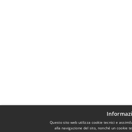
Informazi
Questo sito web utilizza cookie tecnici e assimi
alla navigazione del sito, nonché un cookie te