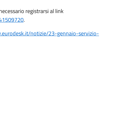
necessario registrarsi al link
0141509720
.
.eurodesk.it/notizie/23-gennaio-servizio-