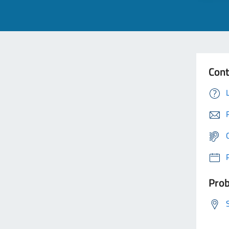
Cont
Prob