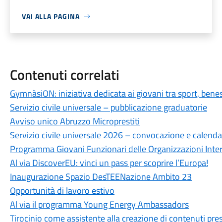
VAI ALLA PAGINA
Contenuti correlati
GymnàsiON: iniziativa dedicata ai giovani tra sport, bene
Servizio civile universale – pubblicazione graduatorie
Avviso unico Abruzzo Microprestiti
Servizio civile universale 2026 – convocazione e calenda
Programma Giovani Funzionari delle Organizzazioni Inte
Al via DiscoverEU: vinci un pass per scoprire l’Europa!
Inaugurazione Spazio DesTEENazione Ambito 23
Opportunità di lavoro estivo
Al via il programma Young Energy Ambassadors
Tirocinio come assistente alla creazione di contenuti pr