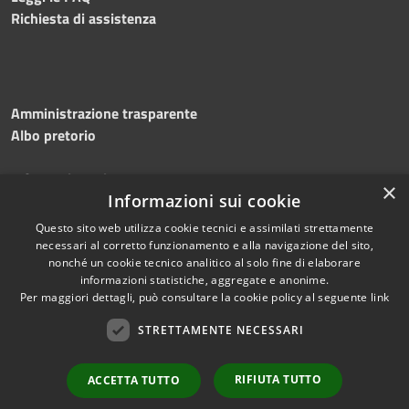
Richiesta di assistenza
Amministrazione trasparente
Albo pretorio
Informativa privacy
×
Note legali
Informazioni sui cookie
Dichiarazione di accessibilità
Questo sito web utilizza cookie tecnici e assimilati strettamente
necessari al corretto funzionamento e alla navigazione del sito,
nonché un cookie tecnico analitico al solo fine di elaborare
informazioni statistiche, aggregate e anonime.
Per maggiori dettagli, può consultare la cookie policy al seguente
link
RSS
Copyright © 2026 • Comune di
Accessibilità
STRETTAMENTE NECESSARI
Silvi • Powered by
Privacy
Municipium
Accesso
•
Cookie
redazione
RIFIUTA TUTTO
ACCETTA TUTTO
Mappa del sito