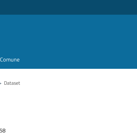
il Comune
>
Dataset
:58