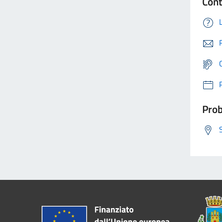
Cont
Prob