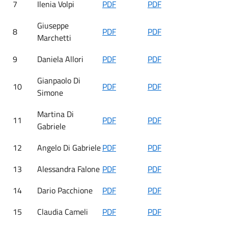
7
Ilenia Volpi
PDF
PDF
Giuseppe
8
PDF
PDF
Marchetti
9
Daniela Allori
PDF
PDF
Gianpaolo Di
10
PDF
PDF
Simone
Martina Di
11
PDF
PDF
Gabriele
12
Angelo Di Gabriele
PDF
PDF
13
Alessandra Falone
PDF
PDF
14
Dario Pacchione
PDF
PDF
15
Claudia Cameli
PDF
PDF