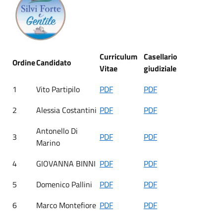
Curriculum
Casellario
Ordine
Candidato
Vitae
giudiziale
1
Vito Partipilo
PDF
PDF
2
Alessia Costantini
PDF
PDF
Antonello Di
3
PDF
PDF
Marino
4
GIOVANNA BINNI
PDF
PDF
5
Domenico Pallini
PDF
PDF
6
Marco Montefiore
PDF
PDF