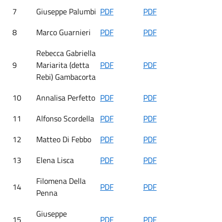
7
Giuseppe Palumbi
PDF
PDF
8
Marco Guarnieri
PDF
PDF
Rebecca Gabriella
9
Mariarita (detta
PDF
PDF
Rebi) Gambacorta
10
Annalisa Perfetto
PDF
PDF
11
Alfonso Scordella
PDF
PDF
12
Matteo Di Febbo
PDF
PDF
13
Elena Lisca
PDF
PDF
Filomena Della
14
PDF
PDF
Penna
Giuseppe
15
PDF
PDF