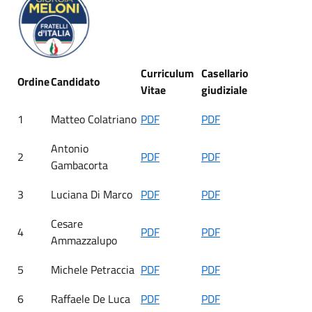
Curriculum
Casellario
Ordine
Candidato
Vitae
giudiziale
1
Matteo Colatriano
PDF
PDF
Antonio
2
PDF
PDF
Gambacorta
3
Luciana Di Marco
PDF
PDF
Cesare
4
PDF
PDF
Ammazzalupo
5
Michele Petraccia
PDF
PDF
6
Raffaele De Luca
PDF
PDF