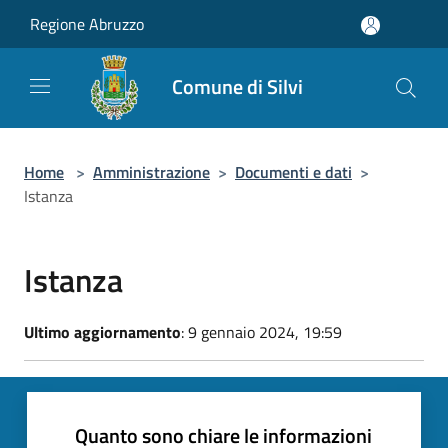
Salta al contenuto principale
Regione Abruzzo
Comune di Silvi
Home
>
Amministrazione
>
Documenti e dati
>
Istanza
Istanza
Ultimo aggiornamento
: 9 gennaio 2024, 19:59
Quanto sono chiare le informazioni