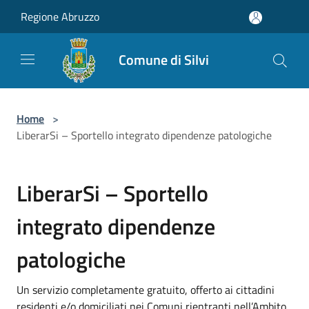
Salta al contenuto principale
Regione Abruzzo
Comune di Silvi
Home
>
LiberarSi – Sportello integrato dipendenze patologiche
LiberarSi – Sportello
integrato dipendenze
patologiche
Un servizio completamente gratuito, offerto ai cittadini
residenti e/o domiciliati nei Comuni rientranti nell’Ambito