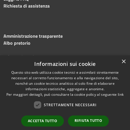
Richiesta di assistenza
Amministrazione trasparente
Albo pretorio
Informativa privacy
×
Note legali
Informazioni sui cookie
Dichiarazione di accessibilità
Questo sito web utilizza cookie tecnici e assimilati strettamente
necessari al corretto funzionamento e alla navigazione del sito,
nonché un cookie tecnico analitico al solo fine di elaborare
informazioni statistiche, aggregate e anonime.
Per maggiori dettagli, può consultare la cookie policy al seguente
link
RSS
Copyright © 2026 • Comune di
Accessibilità
STRETTAMENTE NECESSARI
Silvi • Powered by
Privacy
Municipium
Accesso
•
Cookie
redazione
RIFIUTA TUTTO
ACCETTA TUTTO
Mappa del sito