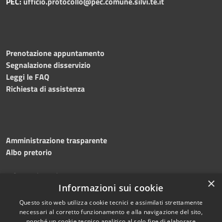
PEC:
ufficio.protocollo@pec.comune.silvi.te.it
Prenotazione appuntamento
Segnalazione disservizio
Leggi le FAQ
Richiesta di assistenza
Amministrazione trasparente
Albo pretorio
Informativa privacy
×
Note legali
Informazioni sui cookie
Dichiarazione di accessibilità
Questo sito web utilizza cookie tecnici e assimilati strettamente
necessari al corretto funzionamento e alla navigazione del sito,
nonché un cookie tecnico analitico al solo fine di elaborare