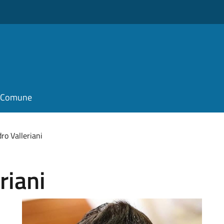
il Comune
ro Valleriani
riani