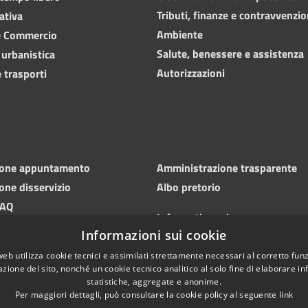
Tributi, finanze e contravvenzio
ativa
Ambiente
e Commercio
Salute, benessere e assistenza
 urbanistica
Autorizzazioni
 trasporti
ione appuntamento
Amministrazione trasparente
one disservizio
Albo pretorio
FAQ
Informativa privacy
 di assistenza
Informazioni sui cookie
Note legali
Dichiarazione di accessibilità
web utilizza cookie tecnici e assimilati strettamente necessari al corretto fu
azione del sito, nonché un cookie tecnico analitico al solo fine di elaborare i
statistiche, aggregate e anonime.
Per maggiori dettagli, può consultare la cookie policy al seguente
link