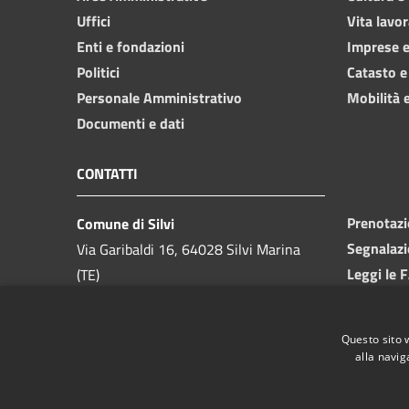
Uffici
Vita lavor
Enti e fondazioni
Imprese 
Politici
Catasto e
Personale Amministrativo
Mobilità e
Documenti e dati
CONTATTI
Prenotaz
Comune di Silvi
Segnalazi
Via Garibaldi 16, 64028 Silvi Marina
Leggi le 
(TE)
Richiesta
Telefono:
085 9357200
Codice Fiscale:
81000550673
Questo sito 
Partita IVA:
00175740679
alla navig
PEC:
ufficio.protocollo@pec.comune.silvi.te.it