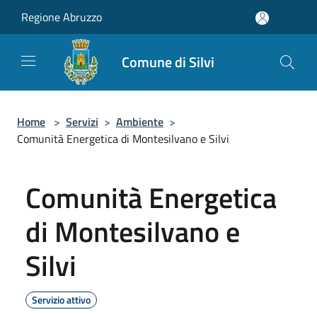
Salta al contenuto principale
Regione Abruzzo
Comune di Silvi
Home
>
Servizi
>
Ambiente
>
Comunità Energetica di Montesilvano e Silvi
Comunità Energetica
di Montesilvano e
Silvi
Servizio attivo