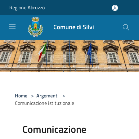
Salta al contenuto principale
Regione Abruzzo
Comune di Silvi
Home
>
Argomenti
>
Comunicazione istituzionale
Comunicazione