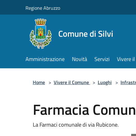
Salta al contenuto principale
Regione Abruzzo
Comune di Silvi
Amministrazione
Novità
Servizi
Vivere 
Home
>
Vivere il Comune
>
Luoghi
>
Infrast
Farmacia Comun
La Farmaci comunale di via Rubicone.