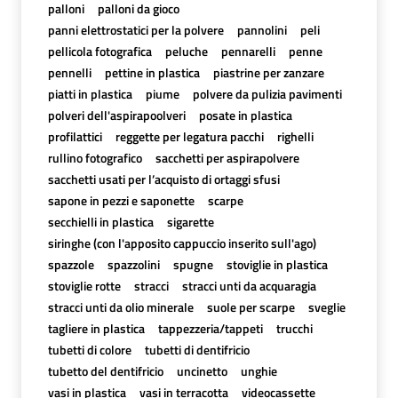
palloni
palloni da gioco
panni elettrostatici per la polvere
pannolini
peli
pellicola fotografica
peluche
pennarelli
penne
pennelli
pettine in plastica
piastrine per zanzare
piatti in plastica
piume
polvere da pulizia pavimenti
polveri dell'aspirapoolveri
posate in plastica
profilattici
reggette per legatura pacchi
righelli
rullino fotografico
sacchetti per aspirapolvere
sacchetti usati per l’acquisto di ortaggi sfusi
sapone in pezzi e saponette
scarpe
secchielli in plastica
sigarette
siringhe (con l'apposito cappuccio inserito sull'ago)
spazzole
spazzolini
spugne
stoviglie in plastica
stoviglie rotte
stracci
stracci unti da acquaragia
stracci unti da olio minerale
suole per scarpe
sveglie
tagliere in plastica
tappezzeria/tappeti
trucchi
tubetti di colore
tubetti di dentifricio
tubetto del dentifricio
uncinetto
unghie
vasi in plastica
vasi in terracotta
videocassette