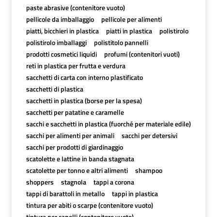
paste abrasive (contenitore vuoto)
pellicole da imballaggio
pellicole per alimenti
piatti, bicchieri in plastica
piatti in plastica
polistirolo
polistirolo imballaggi
polistitolo pannelli
prodotti cosmetici liquidi
profumi (contenitori vuoti)
reti in plastica per frutta e verdura
sacchetti di carta con interno plastificato
sacchetti di plastica
sacchetti in plastica (borse per la spesa)
sacchetti per patatine e caramelle
sacchi e sacchetti in plastica (fuorché per materiale edile)
sacchi per alimenti per animali
sacchi per detersivi
sacchi per prodotti di giardinaggio
scatolette e lattine in banda stagnata
scatolette per tonno e altri alimenti
shampoo
shoppers
stagnola
tappi a corona
tappi di barattoli in metallo
tappi in plastica
tintura per abiti o scarpe (contenitore vuoto)
tintura per capelli (contenitore vuoto)