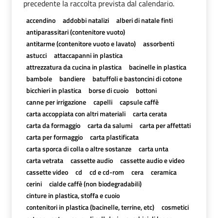
precedente la raccolta prevista dal calendario.
accendino
addobbi natalizi
alberi di natale finti
antiparassitari (contenitore vuoto)
antitarme (contenitore vuoto e lavato)
assorbenti
astucci
attaccapanni in plastica
attrezzatura da cucina in plastica
bacinelle in plastica
bambole
bandiere
batuffoli e bastoncini di cotone
bicchieri in plastica
borse di cuoio
bottoni
canne per irrigazione
capelli
capsule caffè
carta accoppiata con altri materiali
carta cerata
carta da formaggio
carta da salumi
carta per affettati
carta per formaggio
carta plastificata
carta sporca di colla o altre sostanze
carta unta
carta vetrata
cassette audio
cassette audio e video
cassette video
cd
cd e cd-rom
cera
ceramica
cerini
cialde caffè (non biodegradabili)
cinture in plastica, stoffa e cuoio
contenitori in plastica (bacinelle, terrine, etc)
cosmetici