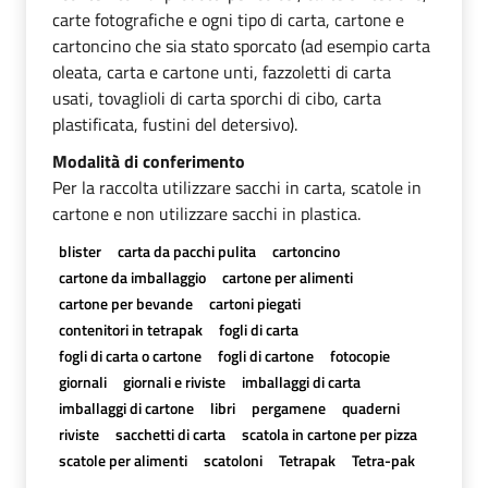
carte fotografiche e ogni tipo di carta, cartone e
cartoncino che sia stato sporcato (ad esempio carta
oleata, carta e cartone unti, fazzoletti di carta
usati, tovaglioli di carta sporchi di cibo, carta
plastificata, fustini del detersivo).
Modalità di conferimento
Per la raccolta utilizzare sacchi in carta, scatole in
cartone e non utilizzare sacchi in plastica.
blister
carta da pacchi pulita
cartoncino
cartone da imballaggio
cartone per alimenti
cartone per bevande
cartoni piegati
contenitori in tetrapak
fogli di carta
fogli di carta o cartone
fogli di cartone
fotocopie
giornali
giornali e riviste
imballaggi di carta
imballaggi di cartone
libri
pergamene
quaderni
riviste
sacchetti di carta
scatola in cartone per pizza
scatole per alimenti
scatoloni
Tetrapak
Tetra-pak