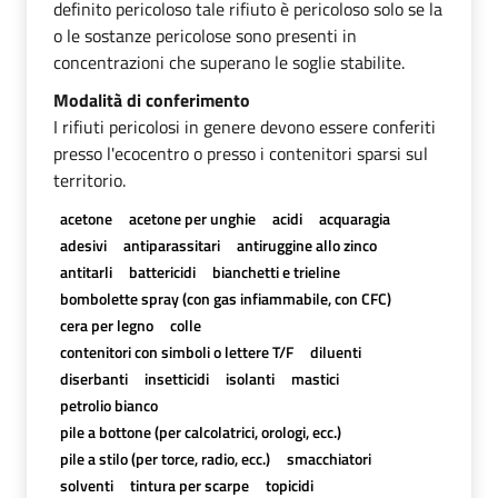
definito pericoloso tale rifiuto è pericoloso solo se la
o le sostanze pericolose sono presenti in
concentrazioni che superano le soglie stabilite.
Modalità di conferimento
I rifiuti pericolosi in genere devono essere conferiti
presso l'ecocentro o presso i contenitori sparsi sul
territorio.
acetone
acetone per unghie
acidi
acquaragia
adesivi
antiparassitari
antiruggine allo zinco
antitarli
battericidi
bianchetti e trieline
bombolette spray (con gas infiammabile, con CFC)
cera per legno
colle
contenitori con simboli o lettere T/F
diluenti
diserbanti
insetticidi
isolanti
mastici
petrolio bianco
pile a bottone (per calcolatrici, orologi, ecc.)
pile a stilo (per torce, radio, ecc.)
smacchiatori
solventi
tintura per scarpe
topicidi