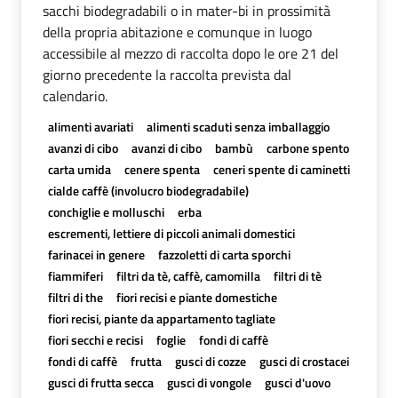
sacchi biodegradabili o in mater-bi in prossimità
della propria abitazione e comunque in luogo
accessibile al mezzo di raccolta dopo le ore 21 del
giorno precedente la raccolta prevista dal
calendario.
alimenti avariati
alimenti scaduti senza imballaggio
avanzi di cibo
avanzi di cibo
bambù
carbone spento
carta umida
cenere spenta
ceneri spente di caminetti
cialde caffè (involucro biodegradabile)
conchiglie e molluschi
erba
escrementi, lettiere di piccoli animali domestici
farinacei in genere
fazzoletti di carta sporchi
fiammiferi
filtri da tè, caffè, camomilla
filtri di tè
filtri di the
fiori recisi e piante domestiche
fiori recisi, piante da appartamento tagliate
fiori secchi e recisi
foglie
fondi di caffè
fondi di caffè
frutta
gusci di cozze
gusci di crostacei
gusci di frutta secca
gusci di vongole
gusci d'uovo