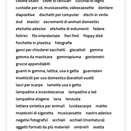
cotone usato
cover di cellulari
cucchiai di legno
custodie per cd, musicassette, videocassette
dentiere
diapositive
dischetti per computer
dischi in vinile
dvd
elastici
escrementi di animali domestici
etichette adesive
etichette di indumenti
federe
feltrini
filo interdentale
fiori finti
floppy disk
forchette in plastica
fotografie
ganci per chiuderei sacchetti
giocattoli
gomma
gomma da masticare
gommapiuma
goniometri
grucce appendiabiti
guanti in gomma, lattice, usa e getta
guarnizioni
insetticidi per uso domestico (barattoli vuoti)
lacci per scarpe
lamette usa e getta
lampadine a incandescenza
lampadine a led
lampadine alogene
lana
lenzuola
lettiera sintetica per animali
lucidascarpe
matite
mozziconi di sigaretta
musicassette
nastro adesivo
negativi fotografici
occhiali
occhiali (montatura)
oggetti formati da più materiali
ombrelli
ovatta