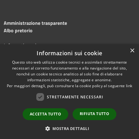
Amministrazione trasparente
Albo pretorio
Informativa privacy
×
Note legali
Informazioni sui cookie
Dichiarazione di accessibilità
Questo sito web utilizza cookie tecnici e assimilati strettamente
necessari al corretto funzionamento e alla navigazione del sito,
nonché un cookie tecnico analitico al solo fine di elaborare
informazioni statistiche, aggregate e anonime.
Per maggiori dettagli, può consultare la cookie policy al seguente
link
RSS
Copyright © 2026 • Comune di
Accessibilità
Silvi • Powered by
STRETTAMENTE NECESSARI
Privacy
Municipium
Accesso
•
Cookie
redazione
RIFIUTA TUTTO
ACCETTA TUTTO
Mappa del sito
Area dipendenti
MOSTRA DETTAGLI