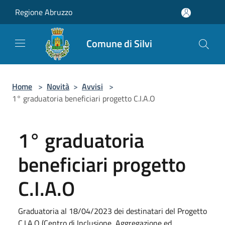
Salta al contenuto principale
Regione Abruzzo
Comune di Silvi
Home
>
Novità
>
Avvisi
>
1° graduatoria beneficiari progetto C.I.A.O
1° graduatoria
beneficiari progetto
C.I.A.O
Graduatoria al 18/04/2023 dei destinatari del Progetto
C.I.A.O (Centro di Inclusione, Aggregazione ed