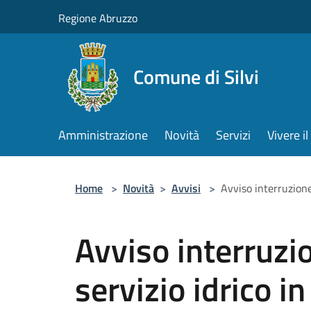
Salta al contenuto principale
Regione Abruzzo
Comune di Silvi
Amministrazione
Novità
Servizi
Vivere 
Home
>
Novità
>
Avvisi
>
Avviso interruzion
Avviso interruz
servizio idrico 