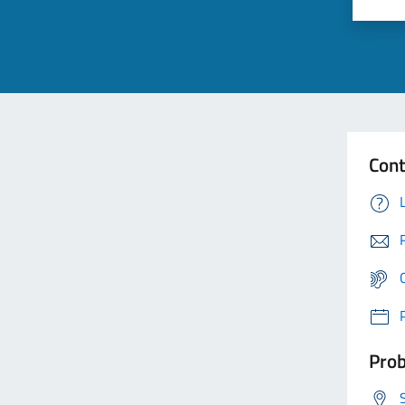
Cont
Prob